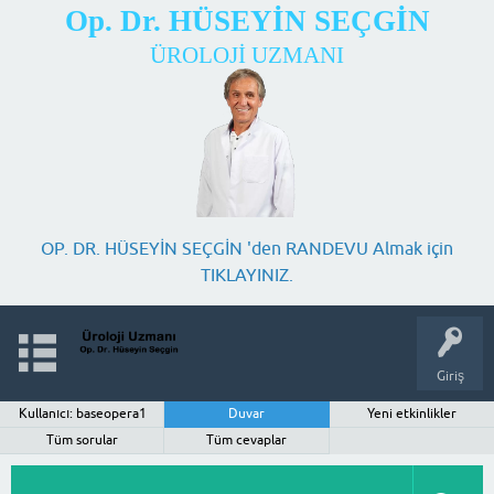
Op. Dr. HÜSEYİN SEÇGİN
ÜROLOJİ UZMANI
OP. DR. HÜSEYİN SEÇGİN 'den RANDEVU Almak için
TIKLAYINIZ.
Giriş
Kullanıcı: baseopera1
Duvar
Yeni etkinlikler
Tüm sorular
Tüm cevaplar