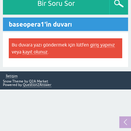
Bir Soru Sor
baseopera1'in duvarı
Bu duvara yazı göndermek için lütfen
giriş yapınız
veya
kayıt olunuz
.
İletişim
Snow Theme by
Q2A Market
Powered by
Question2Answer