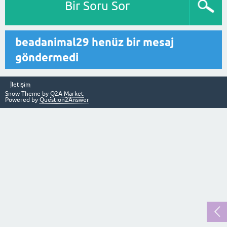
Bir Soru Sor
beadanimal29 henüz bir mesaj
göndermedi
İletişim
Snow Theme by
Q2A Market
Powered by
Question2Answer