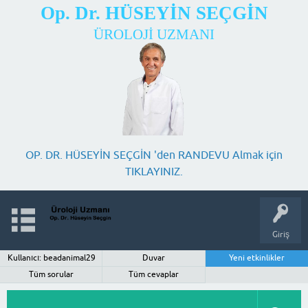
Op. Dr. HÜSEYİN SEÇGİN
ÜROLOJİ UZMANI
OP. DR. HÜSEYİN SEÇGİN 'den RANDEVU Almak için
TIKLAYINIZ.
Giriş
Kullanıcı: beadanimal29
Duvar
Yeni etkinlikler
Tüm sorular
Tüm cevaplar