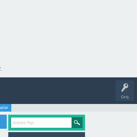
.
Giriş
aplar