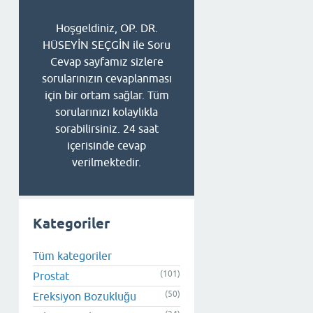
Hoşgeldiniz, OP. DR.
HÜSEYİN SEÇGİN ile Soru
Cevap sayfamız sizlere
sorularınızın cevaplanması
için bir ortam sağlar. Tüm
sorularınızı kolaylıkla
sorabilirsiniz. 24 saat
içerisinde cevap
verilmektedir.
Kategoriler
Tüm kategoriler
(101)
Prostat
(50)
Ereksiyon Bozukluğu