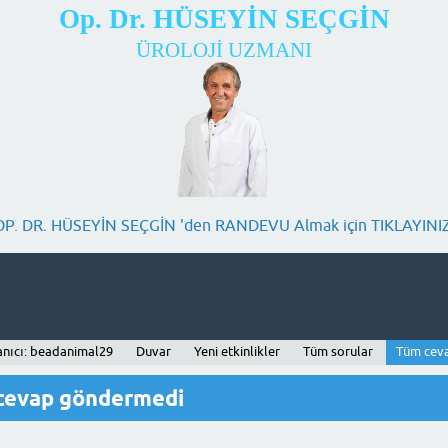
Op. Dr. HÜSEYİN SEÇGİN
ÜROLOJİ UZMANI
OP. DR. HÜSEYİN SEÇGİN 'den RANDEVU Almak için TIKLAYINIZ
anıcı: beadanimal29
Duvar
Yeni etkinlikler
Tüm sorular
Tüm cev
 cevap göndermedi