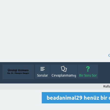
Sorular
Cevaplanmamış
Bir Soru Sor
Kull
beadanimal29 henüz bir