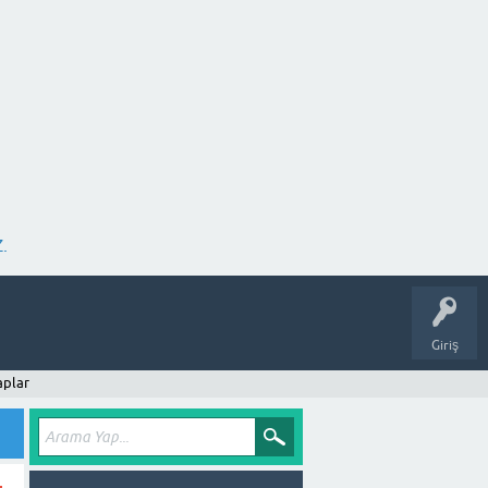
.
Giriş
aplar