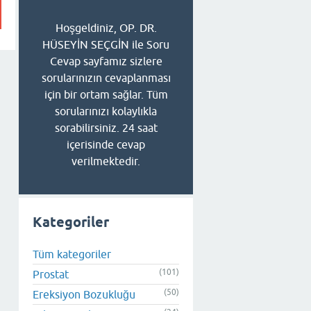
Hoşgeldiniz, OP. DR.
HÜSEYİN SEÇGİN ile Soru
Cevap sayfamız sizlere
sorularınızın cevaplanması
için bir ortam sağlar. Tüm
sorularınızı kolaylıkla
sorabilirsiniz. 24 saat
içerisinde cevap
verilmektedir.
Kategoriler
Tüm kategoriler
(101)
Prostat
(50)
Ereksiyon Bozukluğu