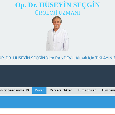
Op. Dr. HÜSEYİN SEÇGİN
ÜROLOJİ UZMANI
OP. DR. HÜSEYİN SEÇGİN 'den RANDEVU Almak için TIKLAYINIZ
anıcı: beadanimal29
Duvar
Yeni etkinlikler
Tüm sorular
Tüm cev