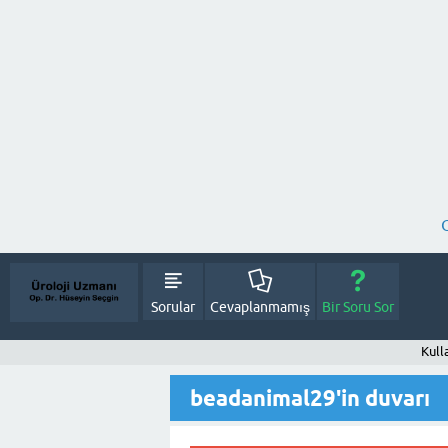
Sorular
Cevaplanmamış
Bir Soru Sor
Kull
beadanimal29'in duvarı