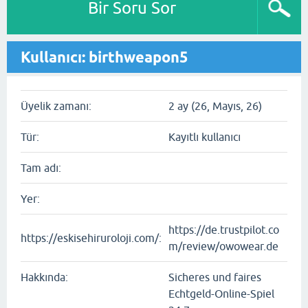
Bir Soru Sor
Kullanıcı: birthweapon5
Üyelik zamanı:
2 ay (26, Mayıs, 26)
Tür:
Kayıtlı kullanıcı
Tam adı:
Yer:
https://de.trustpilot.co
https://eskisehiruroloji.com/:
m/review/owowear.de
Hakkında:
Sicheres und faires
Echtgeld-Online-Spiel