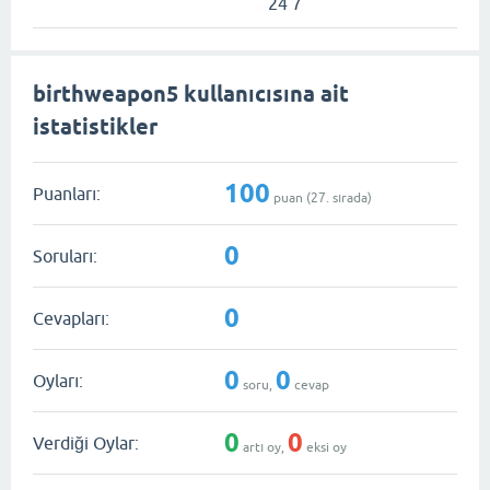
24 7
birthweapon5 kullanıcısına ait
istatistikler
100
Puanları:
puan (
27
. sırada)
0
Soruları:
0
Cevapları:
0
0
Oyları:
soru,
cevap
0
0
Verdiği Oylar:
artı oy,
eksi oy