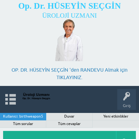
Op. Dr. HÜSEYİN SEÇGİN
ÜROLOJİ UZMANI
OP. DR. HÜSEYİN SEÇGİN 'den RANDEVU Almak için
TIKLAYINIZ.
Giriş
Kullanıcı: birthweapon5
Duvar
Yeni etkinlikler
Tüm sorular
Tüm cevaplar