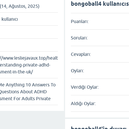
bongoball4 kullanıcısı
 (14, Ağustos, 2025)
ı kullanıcı
Puanları:
Soruları:
Cevapları:
://www.lesliejavaux.top/healt
erstanding-private-adhd-
Oyları:
sment-in-the-uk/
Me Anything:10 Answers To
Verdiği Oylar:
Questions About ADHD
sment For Adults Private
Aldığı Oylar:
bongoball4'in duvarı