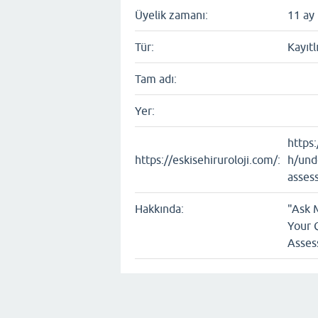
Üyelik zamanı:
11 ay
Tür:
Kayıtl
Tam adı:
Yer:
https
https://eskisehiruroloji.com/:
h/und
asses
Hakkında:
"Ask 
Your 
Asses