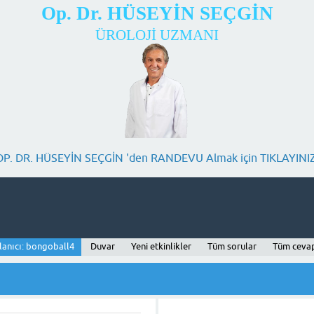
Op. Dr. HÜSEYİN SEÇGİN
ÜROLOJİ UZMANI
OP. DR. HÜSEYİN SEÇGİN 'den RANDEVU Almak için TIKLAYINIZ
lanıcı: bongoball4
Duvar
Yeni etkinlikler
Tüm sorular
Tüm ceva