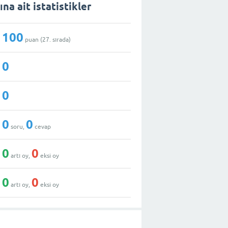
na ait istatistikler
100
puan (
27
. sırada)
0
0
0
0
soru,
cevap
0
0
artı oy,
eksi oy
0
0
artı oy,
eksi oy