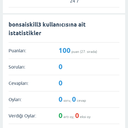
24 7
bonsaiskill3 kullanıcısına ait
istatistikler
100
Puanları:
puan (
27
. sırada)
0
Soruları:
0
Cevapları:
0
0
Oyları:
soru,
cevap
0
0
Verdiği Oylar:
artı oy,
eksi oy