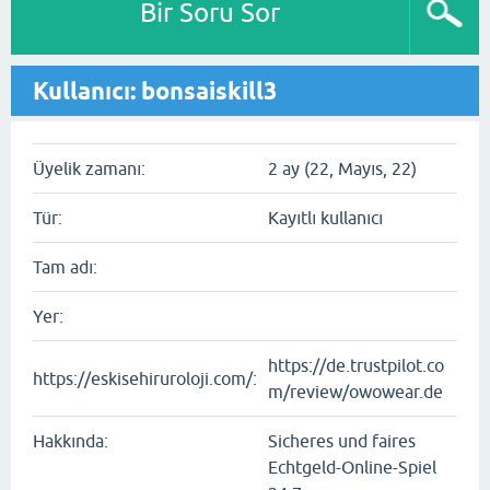
Bir Soru Sor
Kullanıcı: bonsaiskill3
Üyelik zamanı:
2 ay (22, Mayıs, 22)
Tür:
Kayıtlı kullanıcı
Tam adı:
Yer:
https://de.trustpilot.co
https://eskisehiruroloji.com/:
m/review/owowear.de
Hakkında:
Sicheres und faires
Echtgeld-Online-Spiel