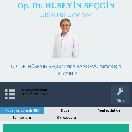
Op. Dr. HÜSEYİN SEÇGİN
ÜROLOJİ UZMANI
OP. DR. HÜSEYİN SEÇGİN 'den RANDEVU Almak için
TIKLAYINIZ.
Giriş
Kullanıcı: bonsaiskill3
Duvar
Yeni etkinlikler
Tüm sorular
Tüm cevaplar