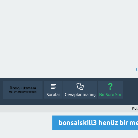
Sorular
Cevaplanmamış
Bir Soru Sor
Kul
bonsaiskill3 henüz bir 