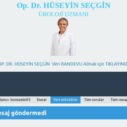
Op. Dr. HÜSEYİN SEÇGİN
ÜROLOJİ UZMANI
OP. DR. HÜSEYİN SEÇGİN 'den RANDEVU Almak için TIKLAYINIZ
lanıcı: bonsaiskill3
Duvar
Yeni etkinlikler
Tüm sorular
Tüm ceva
mesaj göndermedi