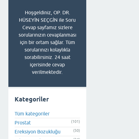
Hoşgeldiniz, OP. DR.
HÜSEYİN SEÇGİN ile Soru
Cevap sayfamız sizlere
sorularınızın cevaplanması
için bir ortam sağlar. Tüm
sorularınızı kolaylıkla
sorabilirsiniz. 24 saat
içerisinde cevap
verilmektedir.
Kategoriler
Tüm kategoriler
(101)
Prostat
(50)
Ereksiyon Bozukluğu