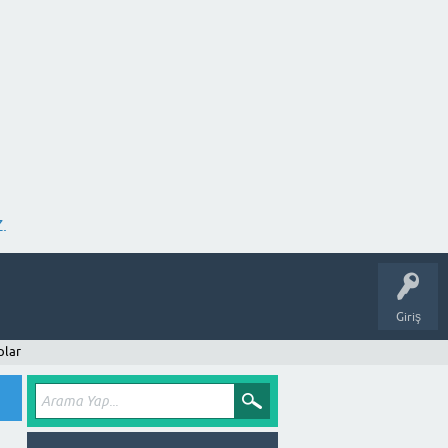
.
Giriş
plar