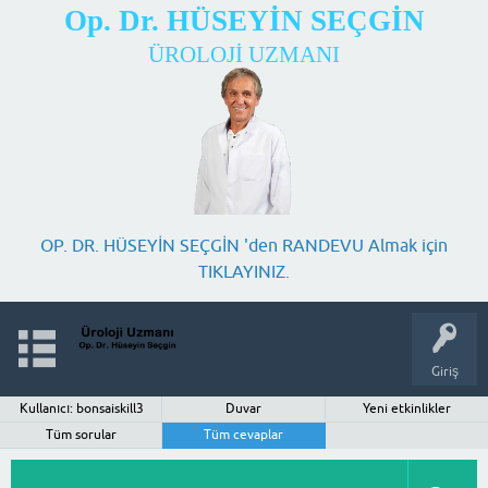
Op. Dr. HÜSEYİN SEÇGİN
ÜROLOJİ UZMANI
OP. DR. HÜSEYİN SEÇGİN 'den RANDEVU Almak için
TIKLAYINIZ.
Giriş
Kullanıcı: bonsaiskill3
Duvar
Yeni etkinlikler
Tüm sorular
Tüm cevaplar