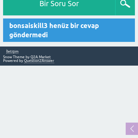
Bir Soru Sor
bonsaiskill3 henüz bir cevap
göndermedi
İletişim
Snow Theme by
Q2A Market
Powered by
Question2Answer