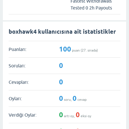
Fastest Withdrawals
Tested 0 2h Payouts
boxhawk4 kullanıcısına ait istatistikler
100
Puanları:
puan (
27
. sırada)
0
Soruları:
0
Cevapları:
0
0
Oyları:
soru,
cevap
0
0
Verdiği Oylar:
artı oy,
eksi oy