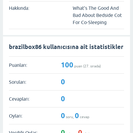
Hakkında:
What's The Good And
Bad About Bedside Cot
For Co-Sleeping
brazilbox86 kullanıcısına ait istatistikler
100
Puanları:
puan (
27
. sırada)
0
Soruları:
0
Cevapları:
0
0
Oyları:
soru,
cevap
0
0
Verdiği Oylar: