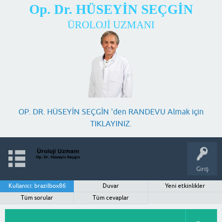
Op. Dr. HÜSEYİN SEÇGİN
ÜROLOJİ UZMANI
OP. DR. HÜSEYİN SEÇGİN 'den RANDEVU Almak için
TIKLAYINIZ.
Giriş
Kullanıcı: brazilbox86
Duvar
Yeni etkinlikler
Tüm sorular
Tüm cevaplar