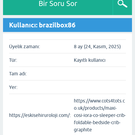
Bir Soru Sor
Kullanıcı: brazilbox86
Üyelik zamanı:
8 ay (24, Kasım, 2025)
Tür:
Kayıtlı kullanıcı
Tam adı:
Yer:
https://www.cots4tots.c
o.uk/products/maxi-
https://eskisehiruroloji.com/:
cosi-iora-co-sleeper-crib-
foldable-bedside-crib-
graphite