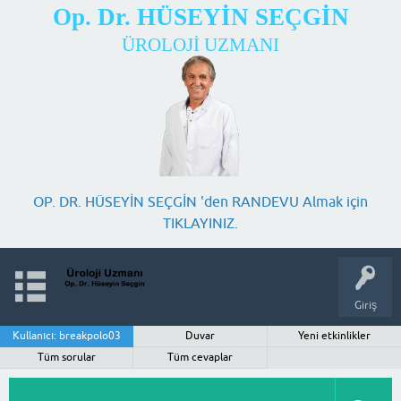
Op. Dr. HÜSEYİN SEÇGİN
ÜROLOJİ UZMANI
OP. DR. HÜSEYİN SEÇGİN 'den RANDEVU Almak için
TIKLAYINIZ.
Giriş
Kullanıcı: breakpolo03
Duvar
Yeni etkinlikler
Tüm sorular
Tüm cevaplar