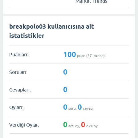
Market Trends
breakpolo03 kullanıcısına ait
istatistikler
100
Puanları:
puan (
27
. sırada)
0
Soruları:
0
Cevapları:
0
0
Oyları:
soru,
cevap
0
0
Verdiği Oylar:
artı oy,
eksi oy