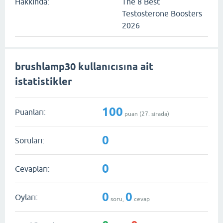
Hakkında:
The 8 Best
Testosterone Boosters
2026
brushlamp30 kullanıcısına ait
istatistikler
100
Puanları:
puan (
27
. sırada)
0
Soruları:
0
Cevapları:
0
0
Oyları:
soru,
cevap