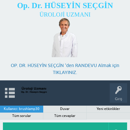
Op. Dr. HÜSEYİN SEÇGİN
ÜROLOJİ UZMANI
OP. DR. HÜSEYİN SEÇGİN 'den RANDEVU Almak için
TIKLAYINIZ.
Giriş
Kullanıcı: brushlamp30
Duvar
Yeni etkinlikler
Tüm sorular
Tüm cevaplar