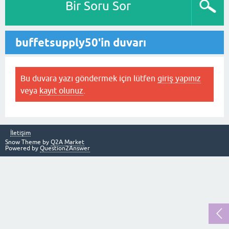
Bir Soru Sor
buffetsupply50'in duvarı
Bu duvara yazı göndermek için lütfen
giriş yapınız
veya
kayıt olunuz
.
İletişim
Snow Theme by
Q2A Market
Powered by
Question2Answer