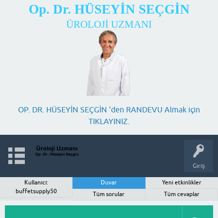
Op. Dr. HÜSEYİN SEÇGİN
ÜROLOJİ UZMANI
OP. DR. HÜSEYİN SEÇGİN 'den RANDEVU Almak için
TIKLAYINIZ.
Giriş
Kullanıcı:
Duvar
Yeni etkinlikler
buffetsupply50
Tüm sorular
Tüm cevaplar