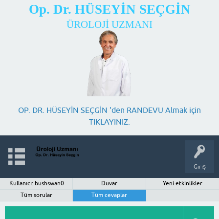
Op. Dr. HÜSEYİN SEÇGİN
ÜROLOJİ UZMANI
OP. DR. HÜSEYİN SEÇGİN 'den RANDEVU Almak için
TIKLAYINIZ.
Giriş
Kullanıcı: bushswan0
Duvar
Yeni etkinlikler
Tüm sorular
Tüm cevaplar