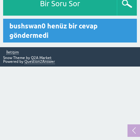
Bir Soru Sor
bushswan0 henüz bir cevap
göndermedi
İletişim
Snow Theme by
Q2A Market
Powered by
Question2Answer