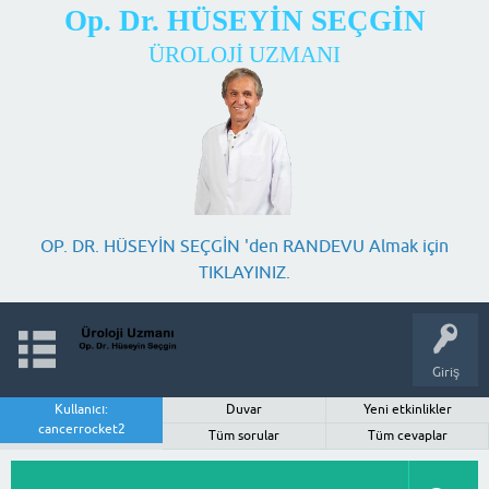
Op. Dr. HÜSEYİN SEÇGİN
ÜROLOJİ UZMANI
OP. DR. HÜSEYİN SEÇGİN 'den RANDEVU Almak için
TIKLAYINIZ.
Giriş
Kullanıcı:
Duvar
Yeni etkinlikler
cancerrocket2
Tüm sorular
Tüm cevaplar