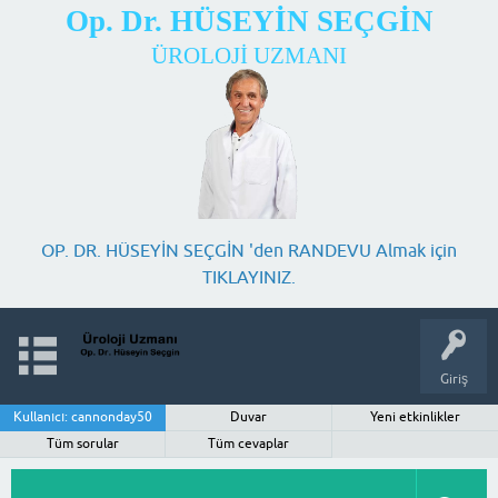
Op. Dr. HÜSEYİN SEÇGİN
ÜROLOJİ UZMANI
OP. DR. HÜSEYİN SEÇGİN 'den RANDEVU Almak için
TIKLAYINIZ.
Giriş
Kullanıcı: cannonday50
Duvar
Yeni etkinlikler
Tüm sorular
Tüm cevaplar