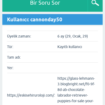
Bir Soru Sor
Kullanıcı: cannonday50
Üyelik zamanı:
6 ay (29, Ocak, 29)
Tür:
Kayıtlı kullanıcı
Tam adı:
Yer:
https://glass-lehmann-
3.blogbright.net/f0-9f-
8d-ab-chocolate-
https://eskisehiruroloji.com/:
labrador-retriever-
puppies-for-sale-your-