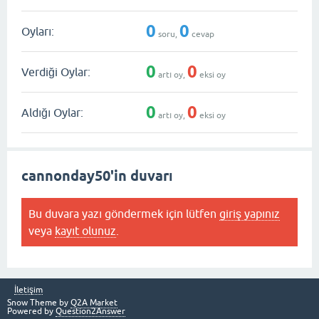
0
0
Oyları:
soru,
cevap
0
0
Verdiği Oylar:
artı oy,
eksi oy
0
0
Aldığı Oylar:
artı oy,
eksi oy
cannonday50'in duvarı
Bu duvara yazı göndermek için lütfen
giriş yapınız
veya
kayıt olunuz
.
İletişim
Snow Theme by
Q2A Market
Powered by
Question2Answer