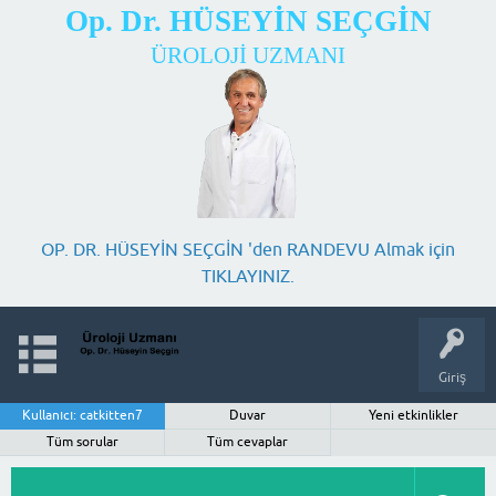
Op. Dr. HÜSEYİN SEÇGİN
ÜROLOJİ UZMANI
OP. DR. HÜSEYİN SEÇGİN 'den RANDEVU Almak için
TIKLAYINIZ.
Giriş
Kullanıcı: catkitten7
Duvar
Yeni etkinlikler
Tüm sorular
Tüm cevaplar