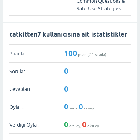
Common Questions &
Safe-Use Strategies
catkitten7 kullanıcısına ait istatistikler
100
Puanları:
puan (
27
. sırada)
0
Soruları:
0
Cevapları:
0
0
Oyları:
soru,
cevap
0
0
Verdiği Oylar:
artı oy,
eksi oy