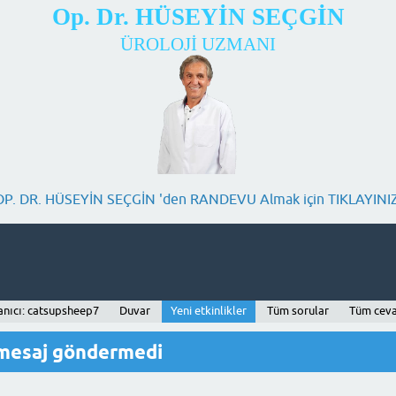
Op. Dr. HÜSEYİN SEÇGİN
ÜROLOJİ UZMANI
OP. DR. HÜSEYİN SEÇGİN 'den RANDEVU Almak için TIKLAYINIZ
anıcı: catsupsheep7
Duvar
Yeni etkinlikler
Tüm sorular
Tüm ceva
 mesaj göndermedi