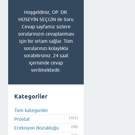
Hoşgeldiniz, OP. DR.
HÜSEYİN SEÇGİN ile Soru
Cevap sayfamız sizlere
sorularınızın cevaplanması
için bir ortam sağlar. Tüm
sorularınızı kolaylıkla
sorabilirsiniz. 24 saat
içerisinde cevap
verilmektedir.
Kategoriler
Tüm kategoriler
(101)
Prostat
(50)
Ereksiyon Bozukluğu