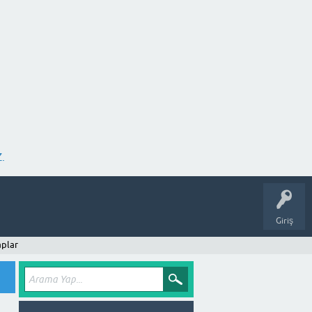
.
Giriş
plar