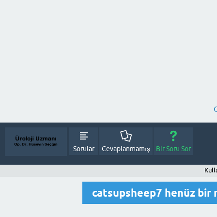
Sorular
Cevaplanmamış
Bir Soru Sor
Kull
catsupsheep7 henüz bir