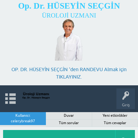
Op. Dr. HÜSEYİN SEÇGİN
ÜROLOJİ UZMANI
OP. DR. HÜSEYİN SEÇGİN 'den RANDEVU Almak için
TIKLAYINIZ.
Giriş
Kullanıcı:
Duvar
Yeni etkinlikler
celerybreak97
Tüm sorular
Tüm cevaplar