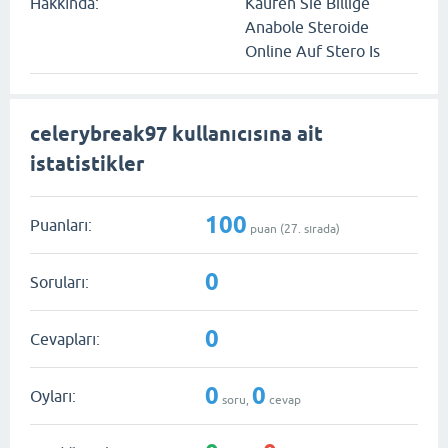
Hakkında:
Kaufen Sie Billige
Anabole Steroide
Online Auf Stero Is
celerybreak97 kullanıcısına ait
istatistikler
100
Puanları:
puan (
27
. sırada)
0
Soruları:
0
Cevapları:
0
0
Oyları:
soru,
cevap