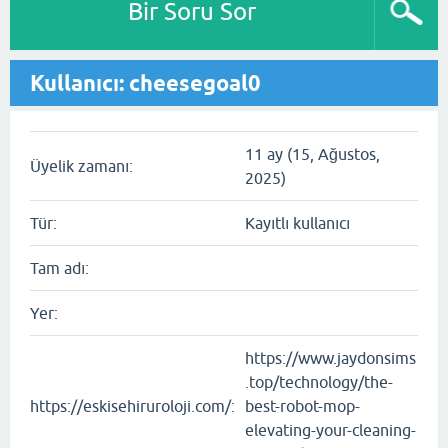
Bir Soru Sor
Kullanıcı: cheesegoal0
11 ay (15, Ağustos,
Üyelik zamanı:
2025)
Tür:
Kayıtlı kullanıcı
Tam adı:
Yer:
https://www.jaydonsims
.top/technology/the-
https://eskisehiruroloji.com/:
best-robot-mop-
elevating-your-cleaning-