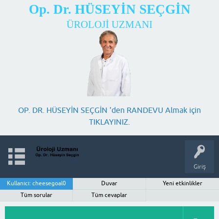
Op. Dr. HÜSEYİN SEÇGİN
ÜROLOJİ UZMANI
OP. DR. HÜSEYİN SEÇGİN 'den RANDEVU Almak için
TIKLAYINIZ.
Giriş
Kullanıcı: cheesegoal0
Duvar
Yeni etkinlikler
Tüm sorular
Tüm cevaplar