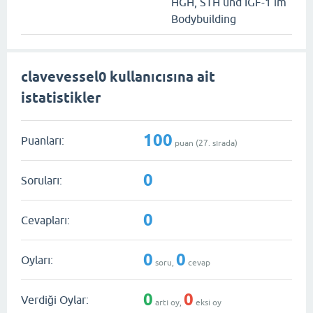
HGH, STH und IGF-1 im
Bodybuilding
clavevessel0 kullanıcısına ait
istatistikler
100
Puanları:
puan (
27
. sırada)
0
Soruları:
0
Cevapları:
0
0
Oyları:
soru,
cevap
0
0
Verdiği Oylar:
artı oy,
eksi oy