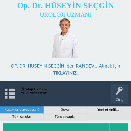
Op. Dr. HÜSEYİN SEÇGİN
ÜROLOJİ UZMANI
OP. DR. HÜSEYİN SEÇGİN 'den RANDEVU Almak için
TIKLAYINIZ.
Giriş
Kullanıcı: clavevessel0
Duvar
Yeni etkinlikler
Tüm sorular
Tüm cevaplar