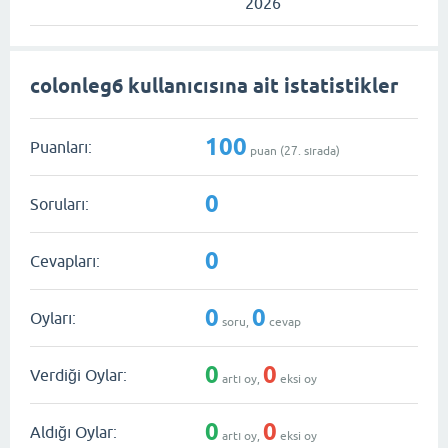
2026
colonleg6 kullanıcısına ait istatistikler
100
Puanları:
puan (
27
. sırada)
0
Soruları:
0
Cevapları:
0
0
Oyları:
soru,
cevap
0
0
Verdiği Oylar:
artı oy,
eksi oy
0
0
Aldığı Oylar:
artı oy,
eksi oy