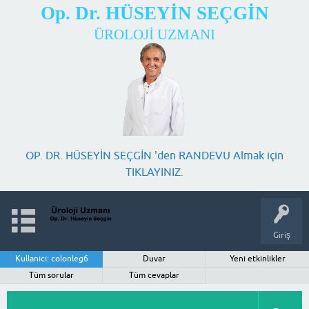
Op. Dr. HÜSEYİN SEÇGİN
ÜROLOJİ UZMANI
OP. DR. HÜSEYİN SEÇGİN 'den RANDEVU Almak için
TIKLAYINIZ.
Giriş
Kullanıcı: colonleg6
Duvar
Yeni etkinlikler
Tüm sorular
Tüm cevaplar