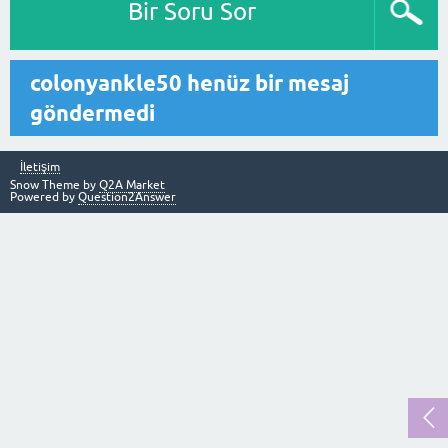
Bir Soru Sor
colonyankle50 henüz bir mesaj
göndermedi
İletişim
Snow Theme by
Q2A Market
Powered by
Question2Answer