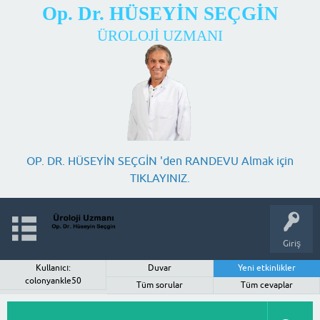
Op. Dr. HÜSEYİN SEÇGİN
ÜROLOJİ UZMANI
OP. DR. HÜSEYİN SEÇGİN 'den RANDEVU Almak için
TIKLAYINIZ.
Giriş
Kullanıcı:
Duvar
Yeni etkinlikler
colonyankle50
Tüm sorular
Tüm cevaplar