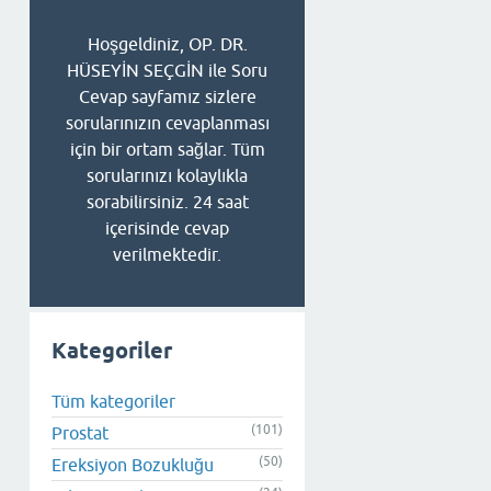
Hoşgeldiniz, OP. DR.
HÜSEYİN SEÇGİN ile Soru
Cevap sayfamız sizlere
sorularınızın cevaplanması
için bir ortam sağlar. Tüm
sorularınızı kolaylıkla
sorabilirsiniz. 24 saat
içerisinde cevap
verilmektedir.
Kategoriler
Tüm kategoriler
(101)
Prostat
(50)
Ereksiyon Bozukluğu