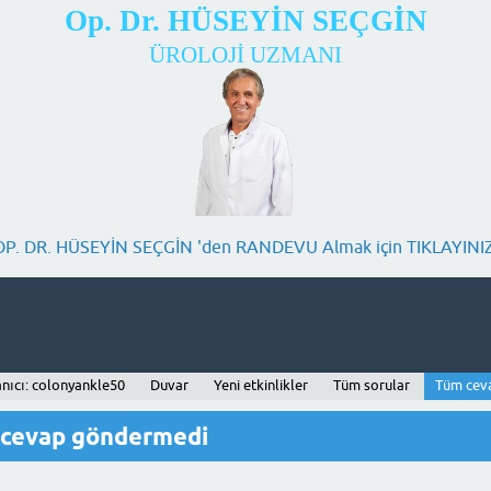
Op. Dr. HÜSEYİN SEÇGİN
ÜROLOJİ UZMANI
OP. DR. HÜSEYİN SEÇGİN 'den RANDEVU Almak için TIKLAYINIZ
anıcı: colonyankle50
Duvar
Yeni etkinlikler
Tüm sorular
Tüm cev
 cevap göndermedi