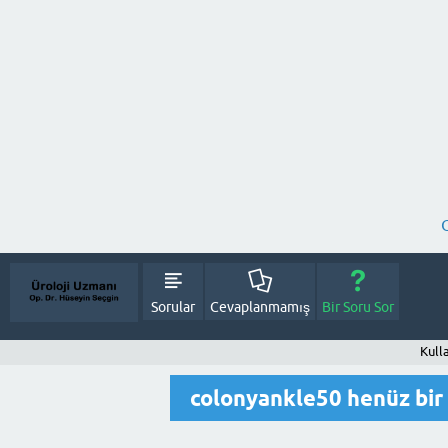
Sorular
Cevaplanmamış
Bir Soru Sor
Kull
colonyankle50 henüz bir