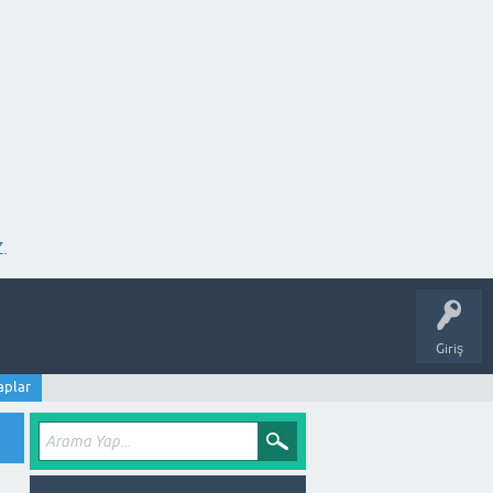
.
Giriş
aplar