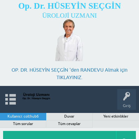
Op. Dr. HÜSEYİN SEÇGİN
ÜROLOJİ UZMANI
OP. DR. HÜSEYİN SEÇGİN 'den RANDEVU Almak için
TIKLAYINIZ.
Giriş
Kullanıcı: colthub6
Duvar
Yeni etkinlikler
Tüm sorular
Tüm cevaplar