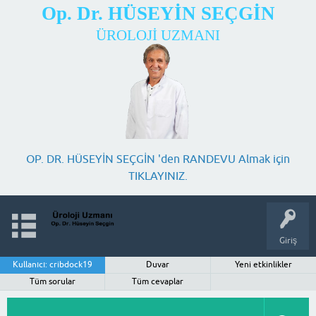
Op. Dr. HÜSEYİN SEÇGİN
ÜROLOJİ UZMANI
OP. DR. HÜSEYİN SEÇGİN 'den RANDEVU Almak için
TIKLAYINIZ.
Giriş
Kullanıcı: cribdock19
Duvar
Yeni etkinlikler
Tüm sorular
Tüm cevaplar