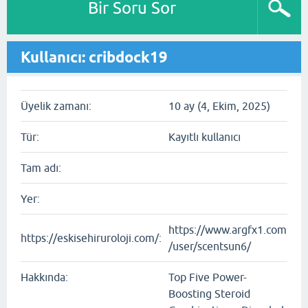
Bir Soru Sor
Kullanıcı: cribdock19
Üyelik zamanı:
10 ay (4, Ekim, 2025)
Tür:
Kayıtlı kullanıcı
Tam adı:
Yer:
https://www.argfx1.com
https://eskisehiruroloji.com/:
/user/scentsun6/
Hakkında:
Top Five Power-
Boosting Steroid