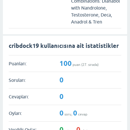
Combinations: Dianabol
with Nandrolone,
Testosterone, Deca,
Anadrol & Tren
cribdock19 kullanıcısına ait istatistikler
100
Puanları:
puan (
27
. sırada)
0
Soruları:
0
Cevapları:
0
0
Oyları:
soru,
cevap
0
0
Verdiği Oylar: