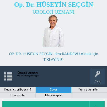
Op. Dr. HÜSEYİN SEÇGİN
ÜROLOJİ UZMANI
OP. DR. HÜSEYİN SEÇGİN 'den RANDEVU Almak için
TIKLAYINIZ.
Giriş
Kullanıcı: cribdock19
Duvar
Yeni etkinlikler
Tüm sorular
Tüm cevaplar