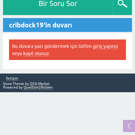
Bir Soru Sor
cribdock19'in duvarı
Bu duvara yazı göndermek için lütfen
giriş yapınız
veya
kayıt olunuz
.
İletişim
Snow Theme by
Q2A Market
Powered by
Question2Answer