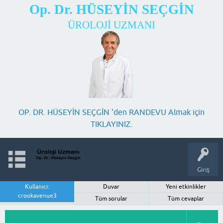
Op. Dr. HÜSEYİN SEÇGİN
ÜROLOJİ UZMANI
OP. DR. HÜSEYİN SEÇGİN 'den RANDEVU Almak için
TIKLAYINIZ.
Giriş
Kullanıcı:
Duvar
Yeni etkinlikler
crookavenue3
Tüm sorular
Tüm cevaplar