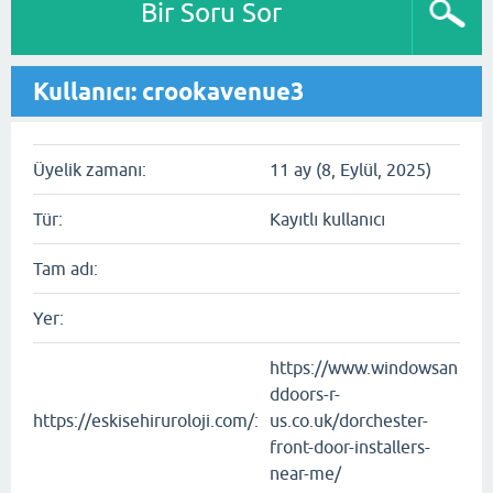
Bir Soru Sor
Kullanıcı: crookavenue3
Üyelik zamanı:
11 ay (8, Eylül, 2025)
Tür:
Kayıtlı kullanıcı
Tam adı:
Yer:
https://www.windowsan
ddoors-r-
https://eskisehiruroloji.com/:
us.co.uk/dorchester-
front-door-installers-
near-me/