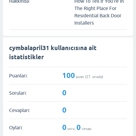
Hakkında:
How To Tell If You're In
The Right Place For
Residential Back Door
Installers
cymbalapril31 kullanıcısına ait
istatistikler
100
Puanları:
puan (
27
. sırada)
0
Soruları:
0
Cevapları:
0
0
Oyları:
soru,
cevap