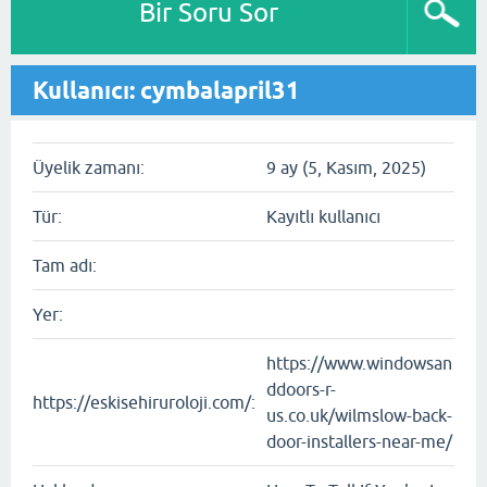
Bir Soru Sor
Kullanıcı: cymbalapril31
Üyelik zamanı:
9 ay (5, Kasım, 2025)
Tür:
Kayıtlı kullanıcı
Tam adı:
Yer:
https://www.windowsan
ddoors-r-
https://eskisehiruroloji.com/:
us.co.uk/wilmslow-back-
door-installers-near-me/