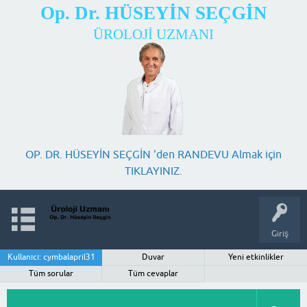
Op. Dr. HÜSEYİN SEÇGİN
ÜROLOJİ UZMANI
OP. DR. HÜSEYİN SEÇGİN 'den RANDEVU Almak için
TIKLAYINIZ.
Giriş
Kullanıcı: cymbalapril31
Duvar
Yeni etkinlikler
Tüm sorular
Tüm cevaplar