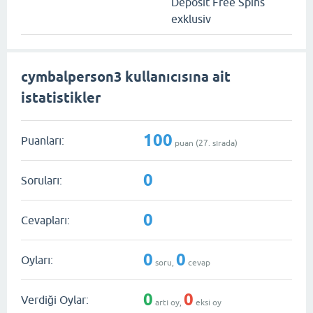
Deposit Free Spins
exklusiv
cymbalperson3 kullanıcısına ait
istatistikler
100
Puanları:
puan (
27
. sırada)
0
Soruları:
0
Cevapları:
0
0
Oyları:
soru,
cevap
0
0
Verdiği Oylar:
artı oy,
eksi oy