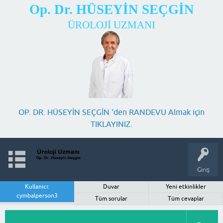
Op. Dr. HÜSEYİN SEÇGİN
ÜROLOJİ UZMANI
OP. DR. HÜSEYİN SEÇGİN 'den RANDEVU Almak için
TIKLAYINIZ.
Giriş
Kullanıcı:
Duvar
Yeni etkinlikler
cymbalperson3
Tüm sorular
Tüm cevaplar