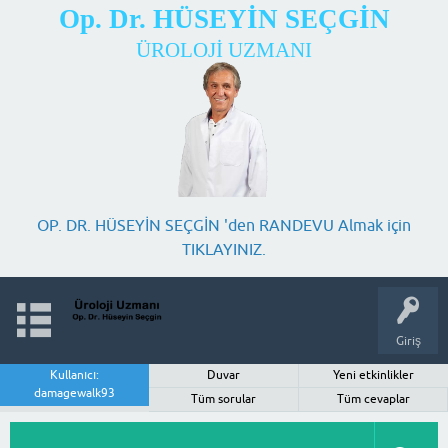
Op. Dr. HÜSEYİN SEÇGİN
ÜROLOJİ UZMANI
OP. DR. HÜSEYİN SEÇGİN 'den RANDEVU Almak için
TIKLAYINIZ.
Giriş
Kullanıcı:
Duvar
Yeni etkinlikler
damagewalk93
Tüm sorular
Tüm cevaplar