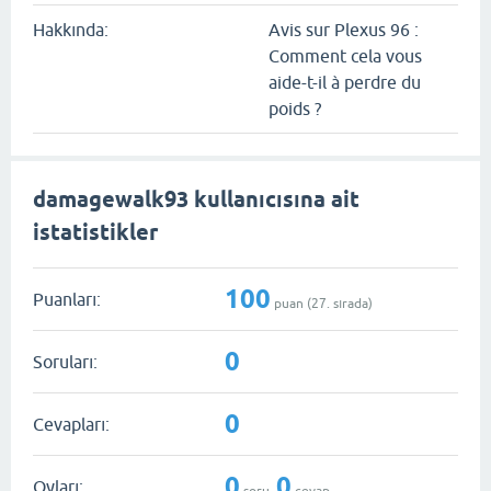
Hakkında:
Avis sur Plexus 96 :
Comment cela vous
aide-t-il à perdre du
poids ?
damagewalk93 kullanıcısına ait
istatistikler
100
Puanları:
puan (
27
. sırada)
0
Soruları:
0
Cevapları:
0
0
Oyları:
soru,
cevap