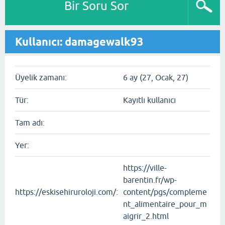
Bir Soru Sor
Kullanıcı: damagewalk93
Üyelik zamanı:
6 ay (27, Ocak, 27)
Tür:
Kayıtlı kullanıcı
Tam adı:
Yer:
https://ville-
barentin.fr/wp-
https://eskisehiruroloji.com/:
content/pgs/compleme
nt_alimentaire_pour_m
aigrir_2.html