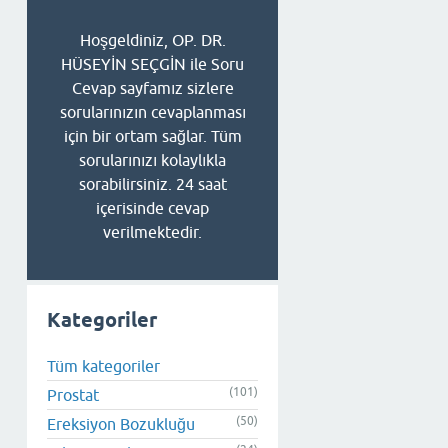
Hoşgeldiniz, OP. DR.
HÜSEYİN SEÇGİN ile Soru
Cevap sayfamız sizlere
sorularınızın cevaplanması
için bir ortam sağlar. Tüm
sorularınızı kolaylıkla
sorabilirsiniz. 24 saat
içerisinde cevap
verilmektedir.
Kategoriler
Tüm kategoriler
(101)
Prostat
(50)
Ereksiyon Bozukluğu