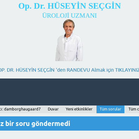
Op. Dr. HÜSEYİN SEÇGİN
ÜROLOJİ UZMANI
OP. DR. HÜSEYİN SEÇGİN 'den RANDEVU Almak için TIKLAYINIZ
ıcı: damborghaugaard7
Duvar
Yeni etkinlikler
Tüm sorular
Tüm c
 bir soru göndermedi