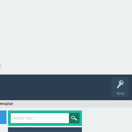
.
Giriş
evaplar