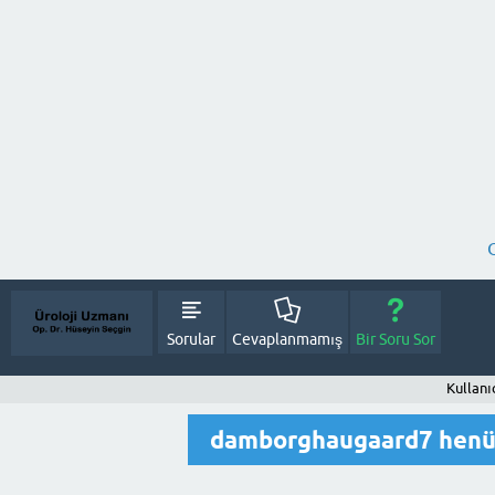
Sorular
Cevaplanmamış
Bir Soru Sor
Kullan
damborghaugaard7 henüz