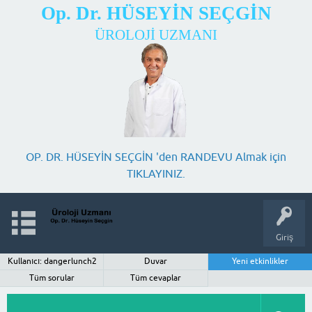
Op. Dr. HÜSEYİN SEÇGİN
ÜROLOJİ UZMANI
OP. DR. HÜSEYİN SEÇGİN 'den RANDEVU Almak için
TIKLAYINIZ.
Giriş
Kullanıcı: dangerlunch2
Duvar
Yeni etkinlikler
Tüm sorular
Tüm cevaplar