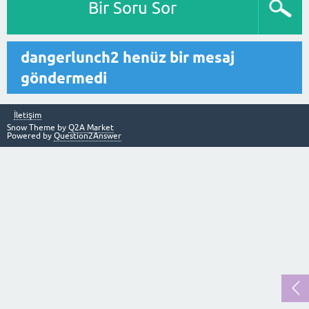
Bir Soru Sor
dangerlunch2 henüz bir mesaj
göndermedi
İletişim
Snow Theme by
Q2A Market
Powered by
Question2Answer