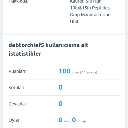
Hakkında:
Kaufen Sie Hgh
10iu&15iu Peptides
Gmp Manufacturing
Unit
debtorchief5 kullanıcısına ait
istatistikler
100
Puanları:
puan (
27
. sırada)
0
Soruları:
0
Cevapları:
0
0
Oyları:
soru,
cevap