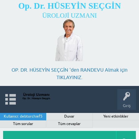
Op. Dr. HÜSEYİN SEÇGİN
ÜROLOJİ UZMANI
OP. DR. HÜSEYİN SEÇGİN 'den RANDEVU Almak için
TIKLAYINIZ.
Giriş
Kullanıcı: debtorchief5
Duvar
Yeni etkinlikler
Tüm sorular
Tüm cevaplar