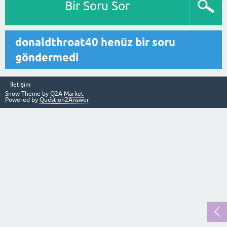
Bir Soru Sor
donaldthroat40 henüz bir soru
göndermedi
İletişim
Snow Theme by
Q2A Market
Powered by
Question2Answer