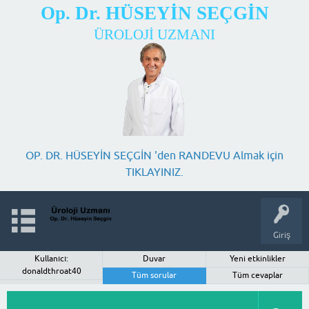
Op. Dr. HÜSEYİN SEÇGİN
ÜROLOJİ UZMANI
OP. DR. HÜSEYİN SEÇGİN 'den RANDEVU Almak için
TIKLAYINIZ.
Giriş
Kullanıcı:
Duvar
Yeni etkinlikler
donaldthroat40
Tüm sorular
Tüm cevaplar