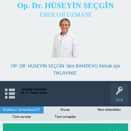
Op. Dr. HÜSEYİN SEÇGİN
ÜROLOJİ UZMANI
OP. DR. HÜSEYİN SEÇGİN 'den RANDEVU Almak için
TIKLAYINIZ.
Giriş
Kullanıcı: dreambush27
Duvar
Yeni etkinlikler
Tüm sorular
Tüm cevaplar