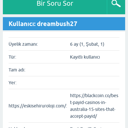
Bir Soru Sor
Kullanıcı: dreambush27
Üyelik zamanı:
6 ay (1, Şubat, 1)
Tür:
Kayıtlı kullanıcı
Tam adı:
Yer:
https://blackcoin.co/bes
t-payid-casinos-in-
https://eskisehiruroloji.com/:
australia-15-sites-that-
accept-payid/