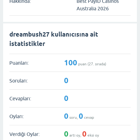
Hakkında:
Best PayID Casinos
Australia 2026
dreambush27 kullanıcısına ait
istatistikler
100
Puanları:
puan (
27
. sırada)
0
Soruları:
0
Cevapları:
0
0
Oyları:
soru,
cevap
0
0
Verdiği Oylar:
artı oy,
eksi oy