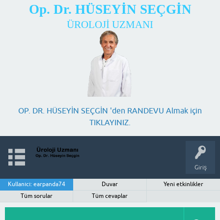
Op. Dr. HÜSEYİN SEÇGİN
ÜROLOJİ UZMANI
OP. DR. HÜSEYİN SEÇGİN 'den RANDEVU Almak için
TIKLAYINIZ.
Giriş
Kullanıcı: earpanda74
Duvar
Yeni etkinlikler
Tüm sorular
Tüm cevaplar