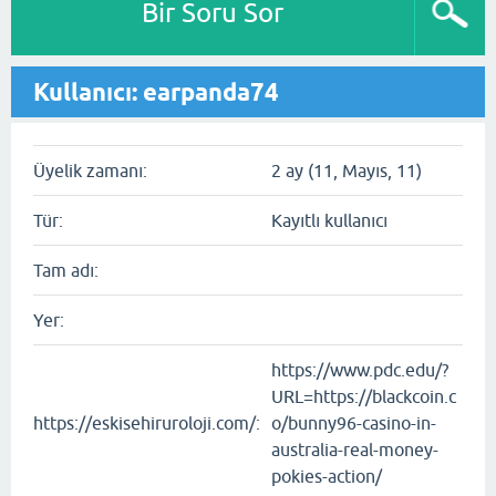
Bir Soru Sor
Kullanıcı: earpanda74
Üyelik zamanı:
2 ay (11, Mayıs, 11)
Tür:
Kayıtlı kullanıcı
Tam adı:
Yer:
https://www.pdc.edu/?
URL=https://blackcoin.c
https://eskisehiruroloji.com/:
o/bunny96-casino-in-
australia-real-money-
pokies-action/