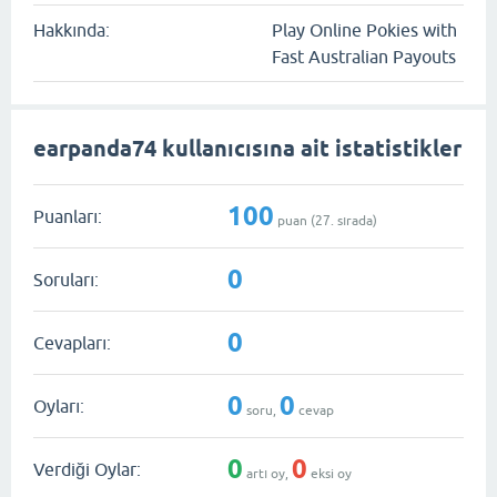
Hakkında:
Play Online Pokies with
Fast Australian Payouts
earpanda74 kullanıcısına ait istatistikler
100
Puanları:
puan (
27
. sırada)
0
Soruları:
0
Cevapları:
0
0
Oyları:
soru,
cevap
0
0
Verdiği Oylar:
artı oy,
eksi oy