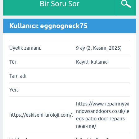
Bir Soru Sor
Kullanıcı: eggnogneck75
Üyelik zamanı:
9 ay (2, Kasım, 2025)
Tür:
Kayıtlı kullanıcı
Tam adı:
Yer:
https://www.repairmywi
ndowsanddoors.co.uk/le
https://eskisehiruroloji.com/:
eds-patio-door-repairs-
near-me/