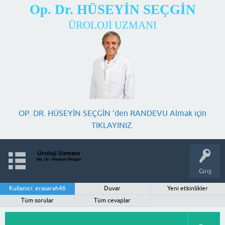
Op. Dr. HÜSEYİN SEÇGİN
ÜROLOJİ UZMANI
OP. DR. HÜSEYİN SEÇGİN 'den RANDEVU Almak için
TIKLAYINIZ.
Giriş
Kullanıcı: erasarah46
Duvar
Yeni etkinlikler
Tüm sorular
Tüm cevaplar