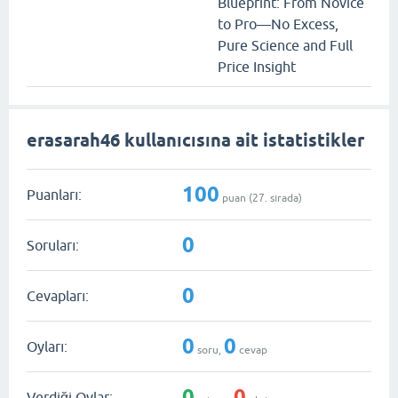
Blueprint: From Novice
to Pro—No Excess,
Pure Science and Full
Price Insight
erasarah46 kullanıcısına ait istatistikler
100
Puanları:
puan (
27
. sırada)
0
Soruları:
0
Cevapları:
0
0
Oyları:
soru,
cevap
0
0
Verdiği Oylar: