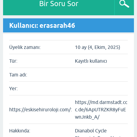
Bir Soru Sor
Kullanıcı: erasarah46
Üyelik zamanı:
10 ay (4, Ekim, 2025)
Tür:
Kayıtlı kullanıcı
Tam adı:
Yer:
https://md.darmstadt.cc
https://eskisehiruroloji.com/:
c.de/6ApUTRZKR8yFuE
wnJnkb_A/
Hakkında:
Dianabol Cycle