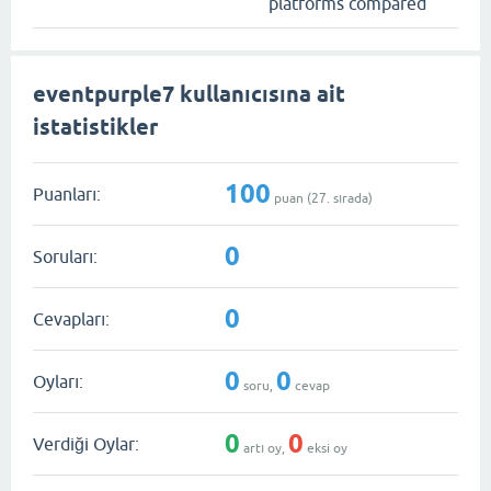
platforms compared
eventpurple7 kullanıcısına ait
istatistikler
100
Puanları:
puan (
27
. sırada)
0
Soruları:
0
Cevapları:
0
0
Oyları:
soru,
cevap
0
0
Verdiği Oylar:
artı oy,
eksi oy