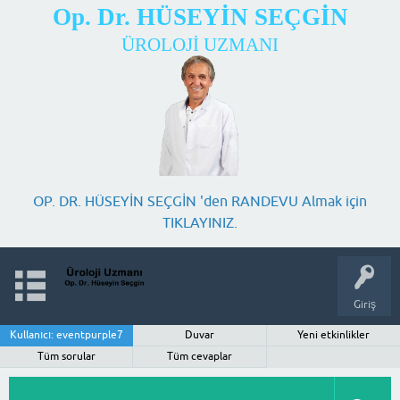
Op. Dr. HÜSEYİN SEÇGİN
ÜROLOJİ UZMANI
OP. DR. HÜSEYİN SEÇGİN 'den RANDEVU Almak için
TIKLAYINIZ.
Giriş
Kullanıcı: eventpurple7
Duvar
Yeni etkinlikler
Tüm sorular
Tüm cevaplar