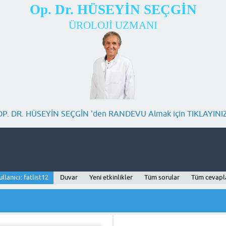
Op. Dr. HÜSEYİN SEÇGİN
ÜROLOJİ UZMANI
OP. DR. HÜSEYİN SEÇGİN 'den RANDEVU Almak için TIKLAYINIZ
ullanıcı: fatlist12
Duvar
Yeni etkinlikler
Tüm sorular
Tüm cevapl