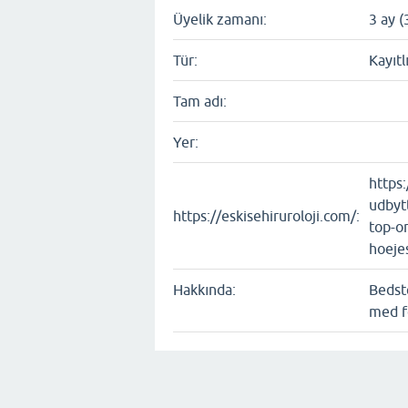
Üyelik zamanı:
3 ay (
Tür:
Kayıtl
Tam adı:
Yer:
https:
udbyt
https://eskisehiruroloji.com/:
top-o
hoeje
Hakkında:
Bedst
med f