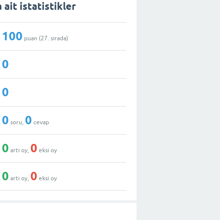
 ait istatistikler
100
puan (
27
. sırada)
0
0
0
0
soru,
cevap
0
0
artı oy,
eksi oy
0
0
artı oy,
eksi oy