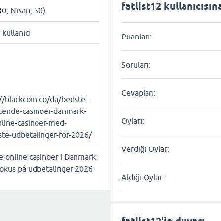
fatlist12 kullanıcısına
30, Nisan, 30)
ı kullanıcı
Puanları:
Soruları:
Cevapları:
//blackcoin.co/da/bedste-
tende-casinoer-danmark-
Oyları:
nline-casinoer-med-
ste-udbetalinger-for-2026/
Verdiği Oylar:
e online casinoer i Danmark
okus på udbetalinger 2026
Aldığı Oylar:
fatlist12'in duvarı