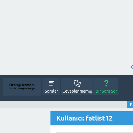
Sorular
Cevaplanmamış
Bir Soru Sor
K
Kullanıcı: fatlist12