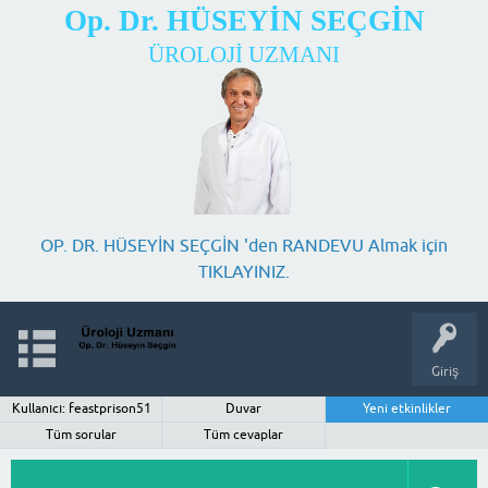
Op. Dr. HÜSEYİN SEÇGİN
ÜROLOJİ UZMANI
OP. DR. HÜSEYİN SEÇGİN 'den RANDEVU Almak için
TIKLAYINIZ.
Giriş
Kullanıcı: feastprison51
Duvar
Yeni etkinlikler
Tüm sorular
Tüm cevaplar