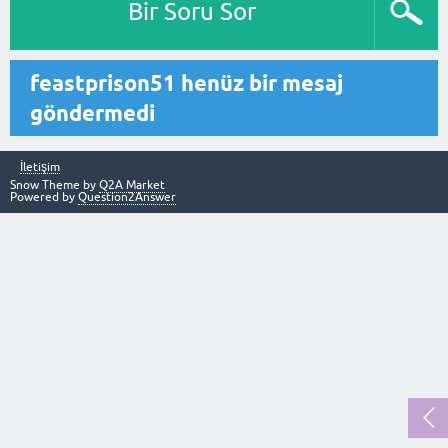
Bir Soru Sor
feastprison51 henüz bir mesaj
göndermedi
İletişim
Snow Theme by
Q2A Market
Powered by
Question2Answer