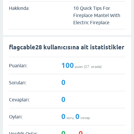
Hakkında:
10 Quick Tips For
Fireplace Mantel With
Electric Fireplace
flagcable28 kullanıcısına ait istatistikler
100
Puanları:
puan (
27
. sırada)
0
Soruları:
0
Cevapları:
0
0
Oyları:
soru,
cevap
0
0
Verdiği Oylar: