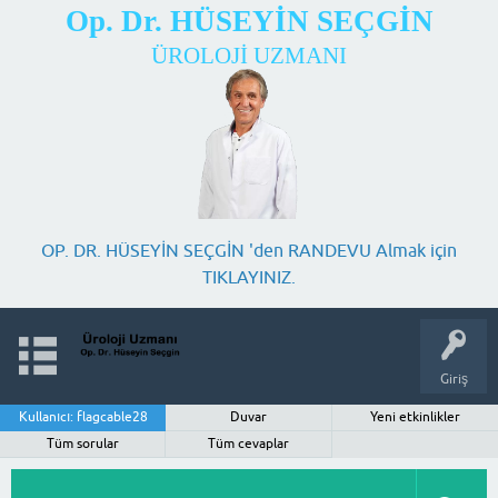
Op. Dr. HÜSEYİN SEÇGİN
ÜROLOJİ UZMANI
OP. DR. HÜSEYİN SEÇGİN 'den RANDEVU Almak için
TIKLAYINIZ.
Giriş
Kullanıcı: flagcable28
Duvar
Yeni etkinlikler
Tüm sorular
Tüm cevaplar