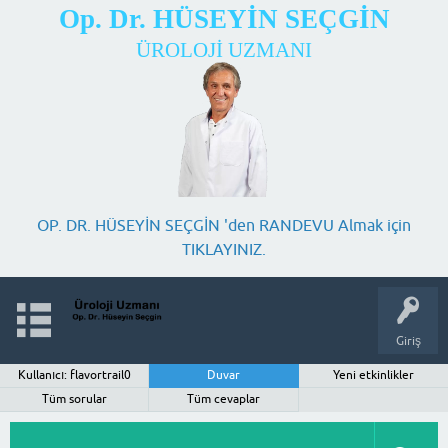
Op. Dr. HÜSEYİN SEÇGİN
ÜROLOJİ UZMANI
OP. DR. HÜSEYİN SEÇGİN 'den RANDEVU Almak için
TIKLAYINIZ.
Giriş
Kullanıcı: flavortrail0
Duvar
Yeni etkinlikler
Tüm sorular
Tüm cevaplar