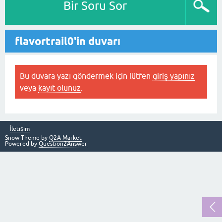
Bir Soru Sor
flavortrail0'in duvarı
Bu duvara yazı göndermek için lütfen
giriş yapınız
veya
kayıt olunuz
.
İletişim
Snow Theme by
Q2A Market
Powered by
Question2Answer