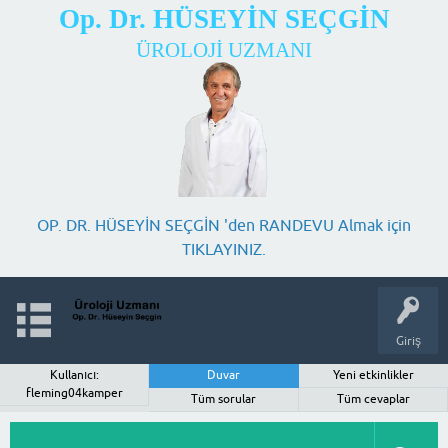
Op. Dr. HÜSEYİN SEÇGİN
ÜROLOJİ UZMANI
OP. DR. HÜSEYİN SEÇGİN 'den RANDEVU Almak için
TIKLAYINIZ.
Giriş
Kullanıcı:
Duvar
Yeni etkinlikler
fleming04kamper
Tüm sorular
Tüm cevaplar