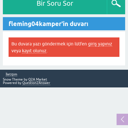
Bir Soru Sor
fleming04kamper'in duvarı
Bu duvara yazı göndermek için lütfen
giriş yapınız
veya
kayıt olunuz
.
İletişim
Snow Theme by
Q2A Market
Powered by
Question2Answer