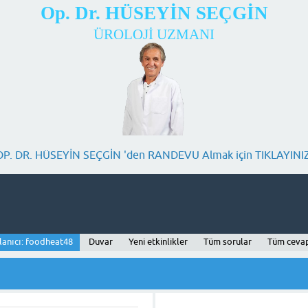
Op. Dr. HÜSEYİN SEÇGİN
ÜROLOJİ UZMANI
OP. DR. HÜSEYİN SEÇGİN 'den RANDEVU Almak için TIKLAYINIZ
lanıcı: foodheat48
Duvar
Yeni etkinlikler
Tüm sorular
Tüm ceva