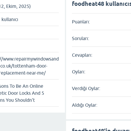
foodheat48 kullanıcısı
12, Ekim, 2025)
ı kullanıcı
Puanları:
Soruları:
Cevapları:
://www.repairmywindowsand
.co.uk/tottenham-door-
Oyları:
-replacement-near-me/
sons To Be An Online
Verdiği Oylar:
tic Door Locks And 5
ns You Shouldn't
Aldığı Oylar:
foodheat48'in duvarı