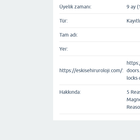
Üyelik zamanı:
9 ay (
Tür:
Kayıtl
Tam adı:
Yer:
https
https://eskisehiruroloji.com/:
doors
locks
Hakkında:
5 Rea
Magne
Reaso