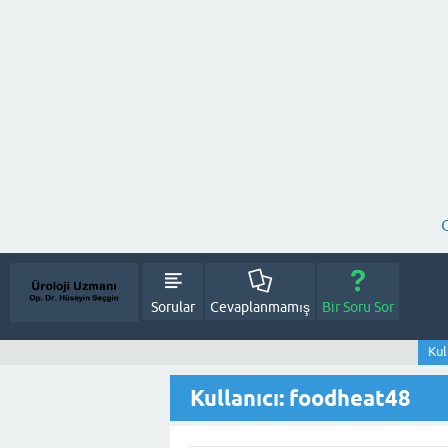
Sorular
Cevaplanmamış
Bir Soru Sor
Kul
Kullanıcı: foodheat48