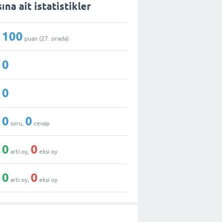
na ait istatistikler
100
puan (
27
. sırada)
0
0
0
0
soru,
cevap
0
0
artı oy,
eksi oy
0
0
artı oy,
eksi oy