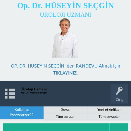
Op. Dr. HÜSEYİN SEÇGİN
ÜROLOJİ UZMANI
OP. DR. HÜSEYİN SEÇGİN 'den RANDEVU Almak için
TIKLAYINIZ.
Giriş
Kullanıcı:
Duvar
Yeni etkinlikler
freezeotter22
Tüm sorular
Tüm cevaplar