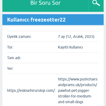
Bir Soru Sor
Kullanıcı: freezeotter22
Üyelik zamanı:
7 ay (12, Aralık, 2025)
Tür:
Kayıtlı kullanıcı
Tam adı:
Yer:
https://www.pushchairs
andprams.uk/products/
https://eskisehiruroloji.com/:
pawhut-pet-jogger-
stroller-for-medium-
and-small-dogs