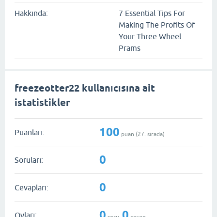
Hakkında:
7 Essential Tips For
Making The Profits Of
Your Three Wheel
Prams
freezeotter22 kullanıcısına ait
istatistikler
100
Puanları:
puan (
27
. sırada)
0
Soruları:
0
Cevapları:
0
0
Oyları:
soru,
cevap