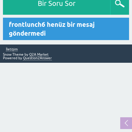
Bir Soru Sor
frontlunch6 henüz bir mesaj
göndermedi
İletişim
Snow Theme by
Q2A Market
Powered by
Question2Answer