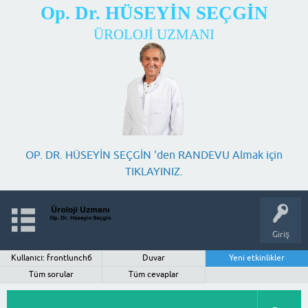
Op. Dr. HÜSEYİN SEÇGİN
ÜROLOJİ UZMANI
OP. DR. HÜSEYİN SEÇGİN 'den RANDEVU Almak için
TIKLAYINIZ.
Giriş
Kullanıcı: frontlunch6
Duvar
Yeni etkinlikler
Tüm sorular
Tüm cevaplar