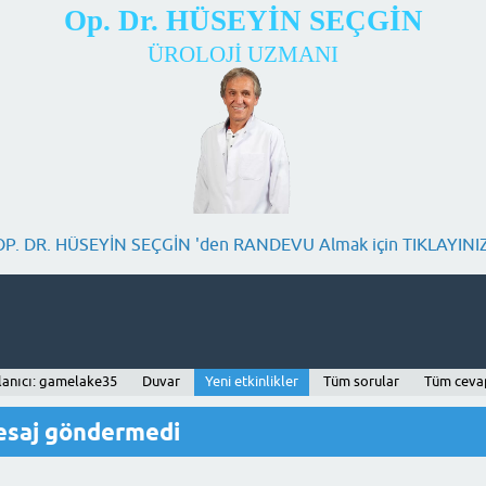
Op. Dr. HÜSEYİN SEÇGİN
ÜROLOJİ UZMANI
OP. DR. HÜSEYİN SEÇGİN 'den RANDEVU Almak için TIKLAYINIZ
lanıcı: gamelake35
Duvar
Yeni etkinlikler
Tüm sorular
Tüm ceva
esaj göndermedi