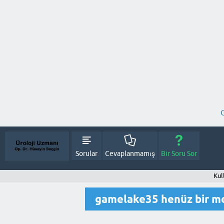
Sorular
Cevaplanmamış
Bir Soru Sor
Kul
gamelake35 henüz bir m