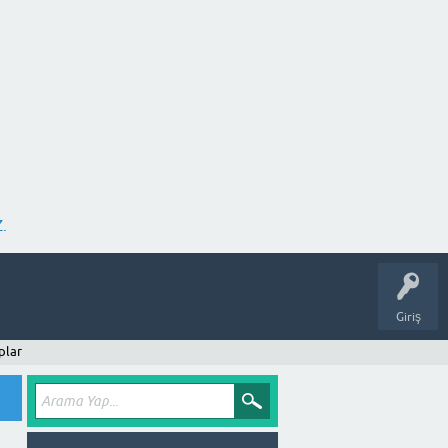
.
Giriş
plar