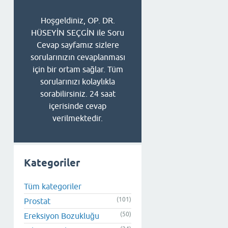
Hoşgeldiniz, OP. DR.
HÜSEYİN SEÇGİN ile Soru
Cevap sayfamız sizlere
sorularınızın cevaplanması
için bir ortam sağlar. Tüm
sorularınızı kolaylıkla
sorabilirsiniz. 24 saat
içerisinde cevap
verilmektedir.
Kategoriler
Tüm kategoriler
(101)
Prostat
(50)
Ereksiyon Bozukluğu